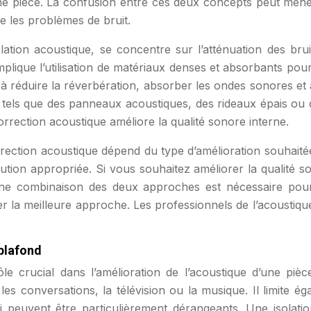
’une pièce. La confusion entre ces deux concepts peut mener
e les problèmes de bruit.
olation acoustique, se concentre sur l’atténuation des bru
 implique l’utilisation de matériaux denses et absorbants po
à réduire la réverbération, absorber les ondes sonores et am
s tels que des panneaux acoustiques, des rideaux épais ou 
correction acoustique améliore la qualité sonore interne.
orrection acoustique dépend du type d’amélioration souhaité
olution appropriée. Si vous souhaitez améliorer la qualité s
, une combinaison des deux approches est nécessaire pour
r la meilleure approche. Les professionnels de l’acoustiqu
 plafond
e crucial dans l’amélioration de l’acoustique d’une pièce
es conversations, la télévision ou la musique. Il limite ég
i peuvent être particulièrement dérangeants. Une isolati