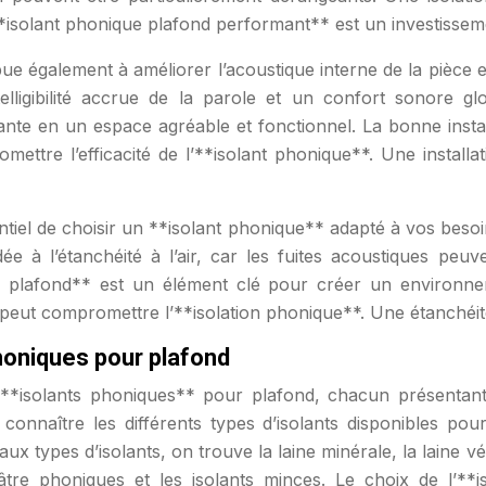
*isolant phonique plafond performant** est un investissem
ue également à améliorer l’acoustique interne de la pièce en
elligibilité accrue de la parole et un confort sonore gl
te en un espace agréable et fonctionnel. La bonne installat
ettre l’efficacité de l’**isolant phonique**. Une installa
tiel de choisir un **isolant phonique** adapté à vos besoins
ée à l’étanchéité à l’air, car les fuites acoustiques peuv
ue plafond** est un élément clé pour créer un environnem
peut compromettre l’**isolation phonique**. Une étanchéité
phoniques pour plafond
**isolants phoniques** pour plafond, chacun présentant 
 connaître les différents types d’isolants disponibles pou
aux types d’isolants, on trouve la laine minérale, la laine
lâtre phoniques et les isolants minces. Le choix de l’**