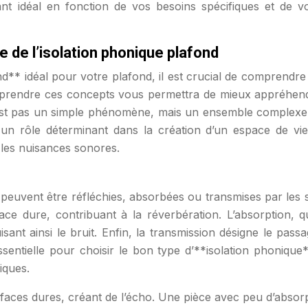
nt idéal en fonction de vos besoins spécifiques et de vo
e de l’isolation phonique plafond
nd** idéal pour votre plafond, il est crucial de comprendr
prendre ces concepts vous permettra de mieux appréhende
est pas un simple phénomène, mais un ensemble complexe d
e un rôle déterminant dans la création d’un espace de vie
les nuisances sonores.
euvent être réfléchies, absorbées ou transmises par les su
e dure, contribuant à la réverbération. L’absorption, qu
sant ainsi le bruit. Enfin, la transmission désigne le pa
ntielle pour choisir le bon type d’**isolation phonique
iques.
rfaces dures, créant de l’écho. Une pièce avec peu d’absor