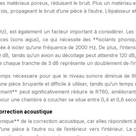
s matériaux poreux, réduisant le bruit. Plus un matériau es
ois, propageant le bruit d’une pièce à l’autre. L’épaisseur e
), est également un facteur important à considérer. Les
ences (sons aigus), ce qui nécessite des **isolants phon
e à isoler qu’une fréquence de 2000 Hz. De plus, l’inten
 dB, tandis qu’un avion au décollage peut atteindre 120 d
 que chaque tranche de 3 dB représente un doublement de l’i
temps nécessaire pour que le niveau sonore diminue de 60
 pièce bruyante et difficile à utiliser, tandis qu’un temps 
t** peut significativement réduire le RT60, améliorant ainsi
 pour une chambre à coucher se situe entre 0,4 et 0,6 sec
correction acoustique
phonique** de la correction acoustique, car elles répondent 
e pièce à l’autre ou de l’extérieur vers l’intérieur. La