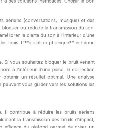
 à des solutions inefficaces. Choisir le bon
its aériens (conversations, musique) et des
ur bloquer ou réduire la transmission du son.
éliorer la clarté du son à l’intérieur d’une
des tapis. L’**isolation phonique** est donc
e. Si vous souhaitez bloquer le bruit venant
onore à l’intérieur d’une pièce, la correction
 obtenir un résultat optimal. Une analyse
e peuvent vous guider vers les solutions les
. Il contribue à réduire les bruits aériens
alement la transmission des bruits d’impact,
on efficace du plafond permet de créer un