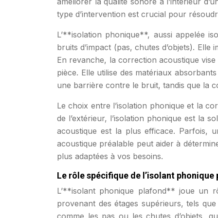
améliorer la qualité sonore à l’intérieur d
type d’intervention est crucial pour résoudr
L’**isolation phonique**, aussi appelée is
bruits d’impact (pas, chutes d’objets). Elle
En revanche, la correction acoustique vise 
pièce. Elle utilise des matériaux absorbant
une barrière contre le bruit, tandis que la 
Le choix entre l’isolation phonique et la c
de l’extérieur, l’isolation phonique est la s
acoustique est la plus efficace. Parfois
acoustique préalable peut aider à détermine
plus adaptées à vos besoins.
Le rôle spécifique de l’isolant phonique
L’**isolant phonique plafond** joue un rôl
provenant des étages supérieurs, tels que l
comme les pas ou les chutes d’objets, qu