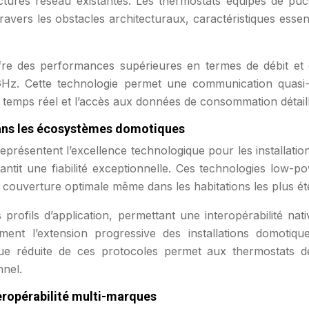
ructures réseau existantes. Les thermostats équipés de p
ravers les obstacles architecturaux, caractéristiques essen
fre des performances supérieures en termes de débit et d
Hz. Cette technologie permet une communication quasi-in
n temps réel et l’accès aux données de consommation détail
dans les écosystèmes domotiques
eprésentent l’excellence technologique pour les installatio
rantit une fiabilité exceptionnelle. Ces technologies low
ne couverture optimale même dans les habitations les plus é
 profils d’application, permettant une interopérabilité nat
lement l’extension progressive des installations domotiqu
e réduite de ces protocoles permet aux thermostats de 
nnel.
teropérabilité multi-marques