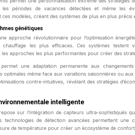
ts permet une personnalisation extrême des stratégies d
, les périodes de vacances détectées et même les évé
 ces modèles, créant des systèmes de plus en plus précis e
thmes génétiques
ne approche révolutionnaire pour l’optimisation énergét
de chauffage les plus efficaces. Ces systèmes testent v
les approches les plus performantes pour créer des straté
es permet une adaptation permanente aux changement
 optimales même face aux variations saisonnières ou aux mo
ptimisations contre-intuitives, révélant des stratégies d’éc
nvironnementale intelligente
repose sur l’intégration de capteurs ultra-sophistiqués qu
es technologies de détection avancées permettent une 
sure de température pour créer un écosystème de confort int