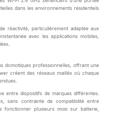
uces Wi-Fi 2.4 GHz bénéficient d’une portée
tielles dans les environnements résidentiels
e réactivité, particulièrement adaptée aux
stantanée avec les applications mobiles,
lées.
ns domotiques professionnelles, offrant une
-power créent des réseaux maillés où chaque
tendues.
ive entre dispositifs de marques différentes.
es, sans contrainte de compatibilité entre
fonctionner plusieurs mois sur batterie,