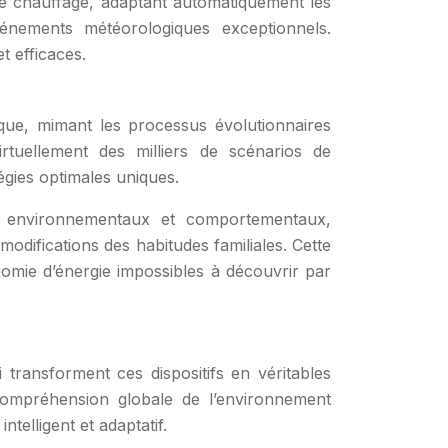
e chauffage, adaptant automatiquement les
nements météorologiques exceptionnels.
t efficaces.
ique, mimant les processus évolutionnaires
irtuellement des milliers de scénarios de
gies optimales uniques.
s environnementaux et comportementaux,
difications des habitudes familiales. Cette
onomie d’énergie impossibles à découvrir par
i transforment ces dispositifs en véritables
compréhension globale de l’environnement
elligent et adaptatif.