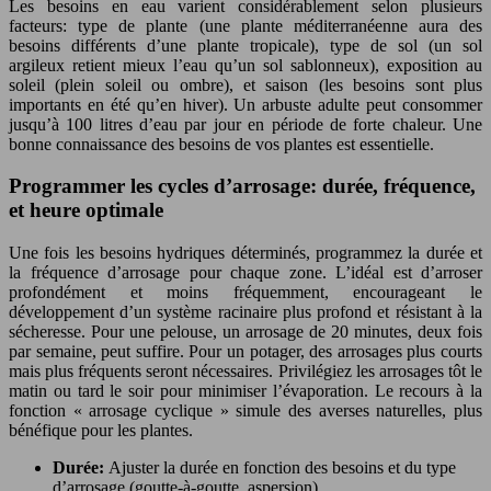
Les besoins en eau varient considérablement selon plusieurs
facteurs: type de plante (une plante méditerranéenne aura des
besoins différents d’une plante tropicale), type de sol (un sol
argileux retient mieux l’eau qu’un sol sablonneux), exposition au
soleil (plein soleil ou ombre), et saison (les besoins sont plus
importants en été qu’en hiver). Un arbuste adulte peut consommer
jusqu’à 100 litres d’eau par jour en période de forte chaleur. Une
bonne connaissance des besoins de vos plantes est essentielle.
Programmer les cycles d’arrosage: durée, fréquence,
et heure optimale
Une fois les besoins hydriques déterminés, programmez la durée et
la fréquence d’arrosage pour chaque zone. L’idéal est d’arroser
profondément et moins fréquemment, encourageant le
développement d’un système racinaire plus profond et résistant à la
sécheresse. Pour une pelouse, un arrosage de 20 minutes, deux fois
par semaine, peut suffire. Pour un potager, des arrosages plus courts
mais plus fréquents seront nécessaires. Privilégiez les arrosages tôt le
matin ou tard le soir pour minimiser l’évaporation. Le recours à la
fonction « arrosage cyclique » simule des averses naturelles, plus
bénéfique pour les plantes.
Durée:
Ajuster la durée en fonction des besoins et du type
d’arrosage (goutte-à-goutte, aspersion).